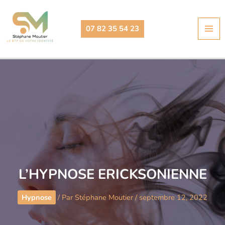
Aller
au
07 82 35 54 23
contenu
L’HYPNOSE ERICKSONIENNE
Hypnose
/ Par
Stéphane Moutier
/
septembre 12, 2022