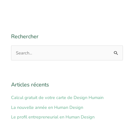
Rechercher
R
e
c
h
Articles récents
e
r
Calcul gratuit de votre carte de Design Humain
c
La nouvelle année en Human Design
h
Le profil entrepreneurial en Human Design
e
r