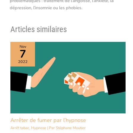
problématiques : traitement de l’angoisse, l’anxiété, la
dépression, l’insomnie ou les phobies.
Articles similaires
Nov
7
2022
Arrêter de fumer par l’hypnose
Arrêt tabac
,
Hypnose
| Par
Stéphane Moutier