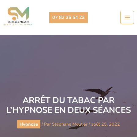
Aller
au
07 82 35 54 23
contenu
ARRÊT DU TABAC PAR
L’HYPNOSE EN DEUX SÉANCES
Hypnose
/ Par
Stéphane Moutier
/
août 25, 2022