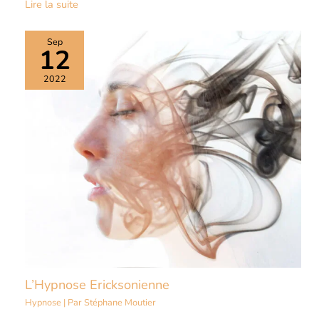
Lire la suite
Sep
12
2022
L’Hypnose Ericksonienne
Hypnose
| Par
Stéphane Moutier