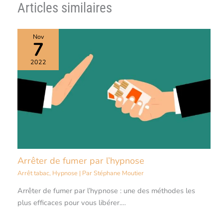
Articles similaires
Nov
7
2022
Arrêter de fumer par l’hypnose
Arrêt tabac
,
Hypnose
| Par
Stéphane Moutier
Arrêter de fumer par l’hypnose : une des méthodes les
plus efficaces pour vous libérer.…