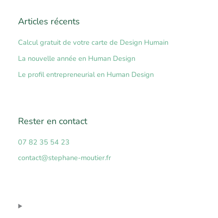
h
Articles récents
e
r
Calcul gratuit de votre carte de Design Humain
c
La nouvelle année en Human Design
h
Le profil entrepreneurial en Human Design
e
r
Rester en contact
:
07 82 35 54 23
contact@stephane-moutier.fr